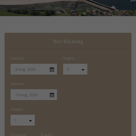
Ihre Buchung
Anreise
Nights
Abreise
Zimmer
Personen
Kinder