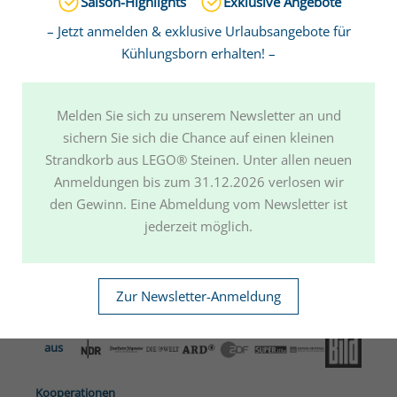
Saison-Highlights
Exklusive Angebote
Tagesausflug Dänemark
– Jetzt anmelden & exklusive Urlaubsangebote für
Einkaufsmöglichkeiten
Kühlungsborn erhalten! –
Sie suchen das Besondere?
Die Strandresidenz-Kühlungsborn
bietet Ihnen einen 5-Sterne-Komfort, der seinesgleichen sucht.
Mediathek
Melden Sie sich zu unserem Newsletter an und
Newsletter abonnieren
sichern Sie sich die Chance auf einen kleinen
Strandkorb aus LEGO® Steinen. Unter allen neuen
Anmeldungen bis zum 31.12.2026 verlosen wir
Startseite
|
Buchung
|
Kontakt
|
Partner&Kooperationen
|
den Gewinn. Eine Abmeldung vom Newsletter ist
Umbuchung & Stornierung
|
Impressum
|
Datenschutz
|
jederzeit möglich.
Teilnahmebedingungen Gewinnspiel
Copyright
2026 Alle Rechte vorbehalten
Zur Newsletter-Anmeldung
Bekannt
aus
Kooperationen