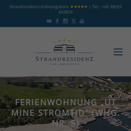
Strandresidenz-Kühlungsborn
✸✸✸✸✸
| Tel.:
+49 38293
432829
FERIENWOHNUNG „UT
MINE STROMTID“ (WHG.
NR. 5)