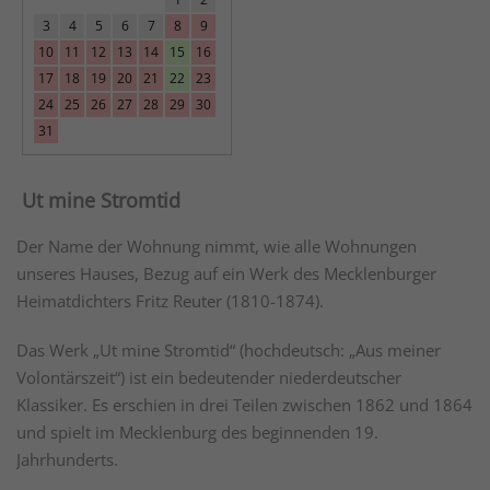
3
4
5
6
7
8
9
10
11
12
13
14
15
16
17
18
19
20
21
22
23
24
25
26
27
28
29
30
31
Ut mine Stromtid
Der Name der Wohnung nimmt, wie alle Wohnungen
unseres Hauses, Bezug auf ein Werk des Mecklenburger
Heimatdichters Fritz Reuter (1810-1874).
Das Werk „Ut mine Stromtid“ (hochdeutsch: „Aus meiner
Volontärszeit“) ist ein bedeutender niederdeutscher
Klassiker. Es erschien in drei Teilen zwischen 1862 und 1864
und spielt im Mecklenburg des beginnenden 19.
Jahrhunderts.