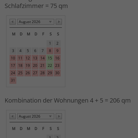
Schlafzimmer = 75 qm
August 2026
M
D
M
D
F
S
S
1
2
3
4
5
6
7
8
9
10
11
12
13
14
15
16
17
18
19
20
21
22
23
24
25
26
27
28
29
30
31
Kombination der Wohnungen 4 + 5 = 206 qm
August 2026
M
D
M
D
F
S
S
1
2