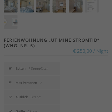
FERIENWOHNUNG „UT MINE STROMTID“
(WHG. NR. 5)
€ 250,00 / Night
Betten
1 Doppelbett
Max Personen
2
Ausblick
Strand
Größe
63 qm