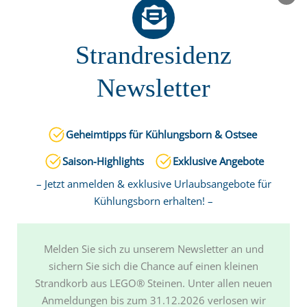
Ferienwohnungen
Ausstattung
Strandresidenz
Belegungskalender
Mietgrundsätze
Newsletter
Anfahrt
Gastgeber
Strandresidenz
Geheimtipps für Kühlungsborn & Ostsee
Familienfreundlich
Saison-Highlights
Exklusive Angebote
Urlaub für Allergiker
– Jetzt anmelden & exklusive Urlaubsangebote für
Urlaub für Behinderte
Kühlungsborn erhalten! –
5 Sterne Ferienwohnungen
Gesundheitswochen
Bewertungen
Melden Sie sich zu unserem Newsletter an und
Kühlungsborn
sichern Sie sich die Chance auf einen kleinen
Freizeitangebote im direkten Umfeld
Strandkorb aus LEGO® Steinen. Unter allen neuen
Freizeitaktiviäten in Kühlungsborn
Anmeldungen bis zum 31.12.2026 verlosen wir