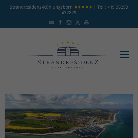
Strandresidenz-Kühlungsborn
✸✸✸✸✸
| Tel.:
+49 38293
432829