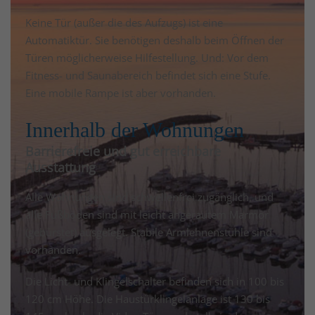
Keine Tür (außer die des Aufzugs) ist eine
Automatiktür. Sie benötigen deshalb beim Öffnen der
Türen möglicherweise Hilfestellung. Und: Vor dem
Fitness- und Saunabereich befindet sich eine Stufe.
Eine mobile Rampe ist aber vorhanden.
Innerhalb der Wohnungen
Barrierefreie und gut erreichbare
Ausstattung
Alle Wohnungen sind schwellenfrei zugänglich, und
alle Fußböden sind mit leicht angerautem Marmor
(gebürstet) ausgelegt. Stabile Armlehnenstühle sind
vorhanden.
Die Licht- und Klingelschalter befinden sich in 100 bis
120 cm Höhe. Die Haustürklingelanlage ist 130 bis