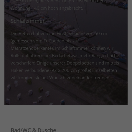
145 cm hoch, die Video-Türsprechstelle in der
Wohnung 140 cm hoch angebracht.
Schlafzimmer
Die Betten haben eine Einstiegshöhe von 50 cm
(gemessen vom Fußboden bis zur
Matratzenoberkante). Im Schlafzimmer können wir
Rollstuhlfahrern bei Bedarf etwas mehr Rangierfläche
verschaffen: Einige unserer Doppelbetten sind mittels
Haken verbundene (92 x 200 cm große) Einzelbetten –
wir können sie auf Wunsch voneinander trennen.
Bad/WC & Dusche