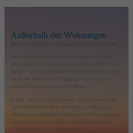
Außerhalb der Wohnungen
Barrierefreiheit und Zugangsmöglichkeiten
Am und im Gebäude finden Sie breite Türen, einen
breiten Fahrstuhl, breite Garagenplätze, breite
Rangier- und Durchfahrflächen für Rollstühle vor und
hinter der Haustür und Tiefgaragen-Schleusentür
sowie im Treppenhaus und im Keller.
Es gibt – auch im Außenbereich – keine Rampen (da
nicht erforderlich). Aber: die Türen zur Tiefgaragen-
Schleuse und die Haustür sind aus Sicherheitsgründen
mit automatischen Stahlfeder-Schließern versehen
und haben eine 3 cm hohe Schwelle.