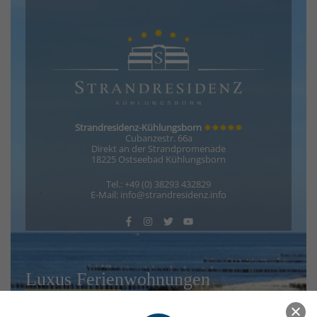
Strandresidenz-Kühlungsborn
✸✸✸✸✸
Cubanzestr. 66a
Direkt an der Strandpromenade
18225 Ostseebad Kühlungsborn
Tel.: +49 (0) 38293 432829
E-Mail: info@strandresidenz.info
Luxus Ferienwohnungen
Jetzt buchen