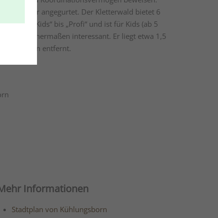
 wird sicher angegurtet. Der Kletterwald bietet 6
den von „Kids“ bis „Profi“ und ist für Kids (ab 5
hsene gleichermaßen interessant. Er liegt etwa 1,5
hlungsborn entfernt.
orn
Mehr Informationen
Stadtplan von Kühlungsborn