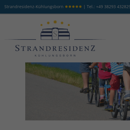
Strandresidenz-Kühlungsborn
✸✸✸✸✸
| Tel.:
+49 38293 43282