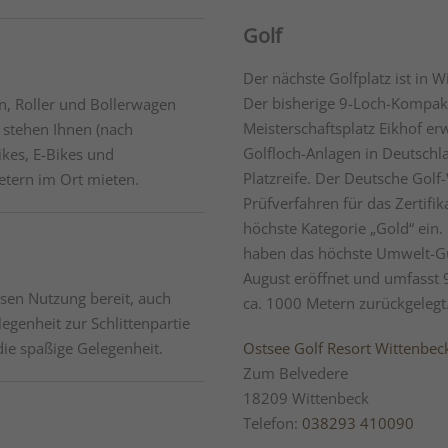
Golf
Der nächste Golfplatz ist in 
Der bisherige 9-Loch-Kompak
n, Roller und Bollerwagen
Meisterschaftsplatz Eikhof er
stehen Ihnen (nach
Golfloch-Anlagen in Deutschla
ikes, E-Bikes und
Platzreife. Der Deutsche Golf
etern im Ort mieten.
Prüfverfahren für das Zertifi
höchste Kategorie „Gold“ ein
haben das höchste Umwelt-Gü
August eröffnet und umfasst 
losen Nutzung bereit, auch
ca. 1000 Metern zurückgelegt
egenheit zur Schlittenpartie
die spaßige Gelegenheit.
Ostsee Golf Resort Wittenbec
Zum Belvedere
18209 Wittenbeck
Telefon:
038293 410090