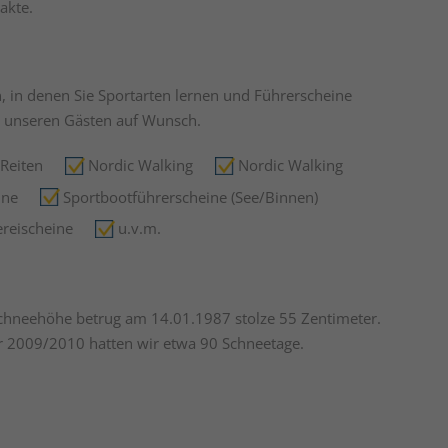
akte.
, in denen Sie Sportarten lernen und Führerscheine
 unseren Gästen auf Wunsch.
Reiten
Nordic Walking
Nordic Walking
ine
Sportbootführerscheine (See/Binnen)
ereischeine
u.v.m.
Schneehöhe betrug am 14.01.1987 stolze 55 Zentimeter.
r 2009/2010 hatten wir etwa 90 Schneetage.