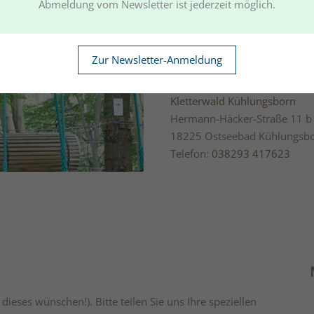
Abmeldung vom Newsletter ist jederzeit möglich.
Keine Sorge: Jeder Teilnehmer
Parcours mit Schwierigkeitsgra
Jahre), Jugendliche und Erwac
Zur Newsletter-Anmeldung
km von der Strandresidenz-Kü
Kletterwald Kühlungsborn
Hermann-Häcker-Straße 11 b
18225 Ostseebad Kühlungsb
Telefon:
038293 417623
ieses wünschen!). Bitte teilen Sie uns Ihre speziellen