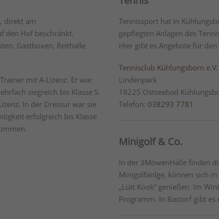
Tennis
, direkt am
Tennissport hat in Kühlungsbo
uf den Hof beschränkt.
gepflegten Anlagen des Tennis
en. Gastboxen, Reithalle
Hier gibt es Angebote für den
Tennisclub Kühlungsborn e.V
Trainer mit A-Lizenz. Er war
Lindenpark
rfach siegreich bis Klasse S.
18225 Ostseebad Kühlungsb
Lizenz. In der Dressur war sie
Telefon:
038293 7781
itigkeit erfolgreich bis Klasse
enommen.
Minigolf & Co.
In der 3MöwenHalle finden die
Minigolfanlge, können sich i
„Lütt Kook“ genießen. Im Wint
Programm. In Bastorf gibt es e