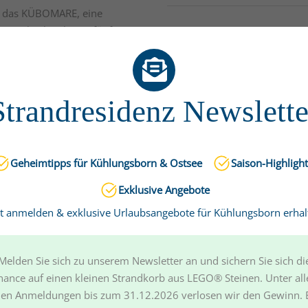
ch das KÜBOMARE, eine
 Sportbecken bietet fünf 25-
Fischen
 12,50 m). Daneben gibt es
anlage, Massagedüsen,
Angler können in Kühlungsbo
e große Saunawelt mit
der Ostsee ihrem Sport nachge
ad.
Gültige Marken fürs Revier er
Strandresidenz Newslette
Jagdausflug
Geheimtipps für Kühlungsborn & Ostsee
Saison-Highligh
Ein guter Freund der Familie i
Exklusive Angebote
Jagdschein-Inhabern unter un
zt anmelden & exklusive Urlaubsangebote für Kühlungsborn erhal
Kletterwald
Melden Sie sich zu unserem Newsletter an und sichern Sie sich di
hance auf einen kleinen Strandkorb aus LEGO® Steinen. Unter all
Klettern und balancieren – i
en Anmeldungen bis zum 31.12.2026 verlosen wir den Gewinn. 
entfernt, können Sie Geschic