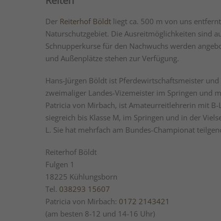
Reiten
Der
Reiterhof Böldt
liegt ca. 500 m von uns entfernt
Naturschutzgebiet. Die Ausreitmöglichkeiten sind a
Schnupperkurse für den Nachwuchs werden angebot
und Außenplätze stehen zur Verfügung.
Hans-Jürgen Böldt ist Pferdewirtschaftsmeister und 
zweimaliger Landes-Vizemeister im Springen und meh
Patricia von Mirbach, ist Amateurreitlehrerin mit B-
siegreich bis Klasse M, im Springen und in der Vielse
L. Sie hat mehrfach am Bundes-Championat teilg
Reiterhof Böldt
Fulgen 1
18225 Kühlungsborn
Tel.
038293 15607
Patricia von Mirbach:
0172 2143421
(am besten 8-12 und 14-16 Uhr)