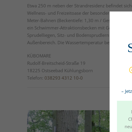
Etwa 250 m neben der Strandresidenz befindet si
Wellness- und Freizeitoase der besonderen Art. Das
Meter-Bahnen (Beckentiefe: 1,30 m / Gesamtbreite:
ein Schwimmer-Attraktionsbecken mit Gegenstrom
Sprudelliegen, Sitz- und Bodensprudlern sowie ein
Außenbereich. Die Wassertemperatur beträgt 29 Gr
KÜBOMARE
Rudolf-Breitscheid-Straße 19
18225 Ostseebad Kühlungsborn
Telefon:
038293 4312 10-0
– Jet
C
neu