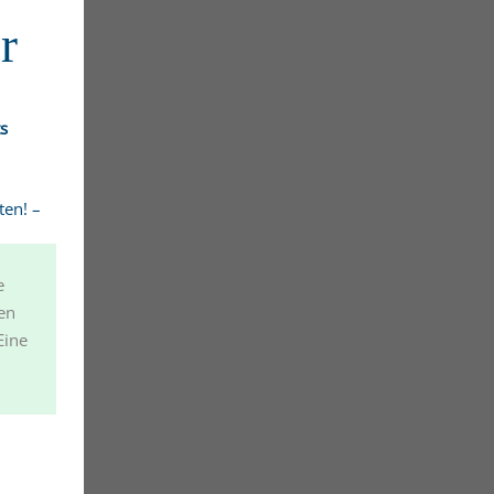
r
r
ts
ten! –
e
en
Eine