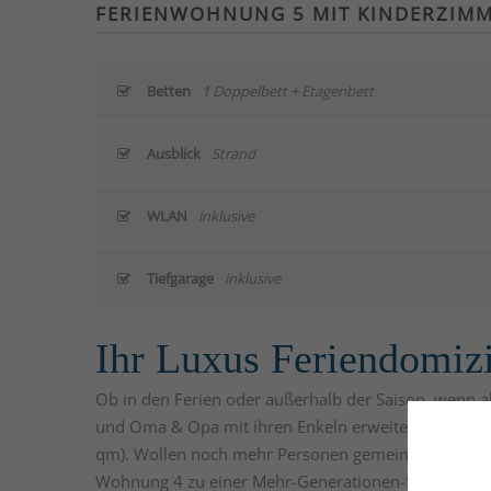
FERIENWOHNUNG 5 MIT KINDERZIM
Betten
1 Doppelbett + Etagenbett
Ausblick
Strand
WLAN
inklusive
Tiefgarage
inklusive
Ihr Luxus Feriendomizi
Ob in den Ferien oder außerhalb der Saison, wenn al
und Oma & Opa mit ihren Enkeln erweitern diese W
qm). Wollen noch mehr Personen gemeinsam Urlaub
Wohnung 4 zu einer Mehr-Generationen-Suite von 2