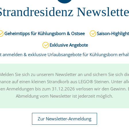
Strandresidenz Newslette
Wohnung 5 mit zusätzlichem Kinder-Schlafzimme
= 75 qm
Geheimtipps für Kühlungsborn & Ostsee
Saison-Highligh
1 Wohnzimmer mit offener Küche
Exklusive Angebote
1 Schlafzimmer (11 qm, 2 Betten)
zt anmelden & exklusive Urlaubsangebote für Kühlungsborn erhal
1 Kinder-Schlafzimmer (2 Betten = stabiles
Etagenbett)
1 Bad mit Dusche (5 qm)
Melden Sie sich zu unserem Newsletter an und sichern Sie sich di
Festpreis pauschal je Nacht: 300 EUR
hance auf einen kleinen Strandkorb aus LEGO® Steinen. Unter all
Buchungsanfrage
en Anmeldungen bis zum 31.12.2026 verlosen wir den Gewinn. 
Abmeldung vom Newsletter ist jederzeit möglich.
unseres Hauses, Bezug auf ein Werk des Mecklenburger
Zur Newsletter-Anmeldung