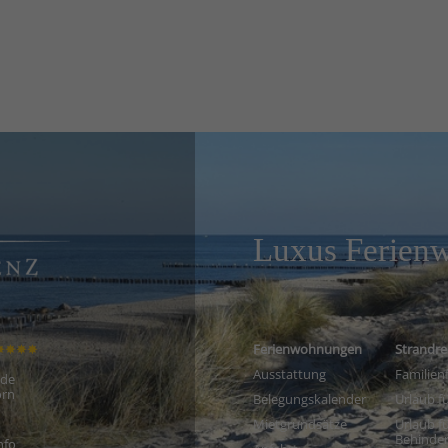
Luxus Ferien
✸✸✸✸
Ferienwohnungen
Strandre
Ausstattung
Familien
ade
orn
Belegungskalender
Urlaub fü
Mietgrundsätze
Urlaub f
Behinder
nfo