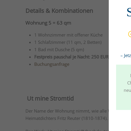
Details & Kombinationen
Wohnung 5 = 63 qm
1 Wohnzimmer mit offener Küche
1 Schlafzimmer (11 qm, 2 Betten)
1 Bad mit Dusche (5 qm)
– Jet
Festpreis pauschal je Nacht: 250 EUR
Buchungsanfrage
C
neu
Ut mine Stromtid
Der Name der Wohnung nimmt, wie alle Wohnungen 
Heimatdichters Fritz Reuter (1810-1874).