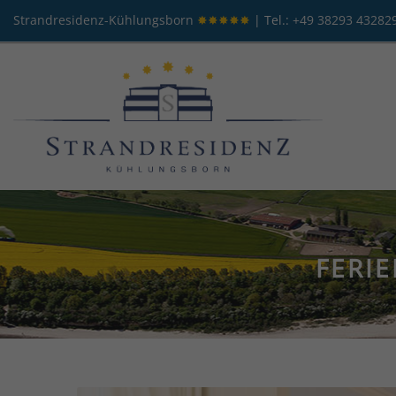
Strandresidenz-Kühlungsborn
✸✸✸✸✸
| Tel.:
+49 38293 43282
FERI