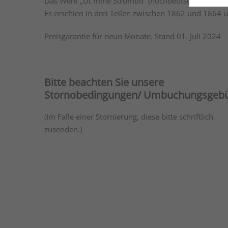
Das Werk „Ut mine Stromtid“ (hochdeutsch: „Aus mein
Es erschien in drei Teilen zwischen 1862 und 1864 
Preisgarantie für neun Monate. Stand 01. Juli 2024
Bitte beachten Sie unsere
Stornobedingungen/ Umbuchungsgeb
(Im Falle einer Stornierung, diese bitte schriftlich
zusenden.)