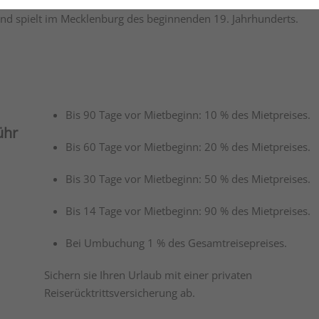
er Volontärszeit“) ist ein bedeutender niederdeutscher Klassiker
und spielt im Mecklenburg des beginnenden 19. Jahrhunderts.
Bis 90 Tage vor Mietbeginn: 10 % des Mietpreises.
ühr
Bis 60 Tage vor Mietbeginn: 20 % des Mietpreises.
Bis 30 Tage vor Mietbeginn: 50 % des Mietpreises.
Bis 14 Tage vor Mietbeginn: 90 % des Mietpreises.
Bei Umbuchung 1 % des Gesamtreisepreises.
Sichern sie Ihren Urlaub mit einer privaten
Reiserücktrittsversicherung ab.