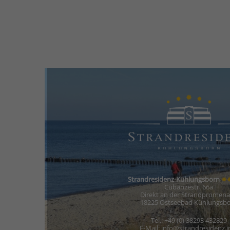
Strandresidenz-Kühlungsborn
✸
Cubanzestr. 66a
Direkt an der Strandpromen
18225 Ostseebad Kühlungsb
Tel.: +49 (0) 38293 432829
E-Mail: info@strandresidenz.i