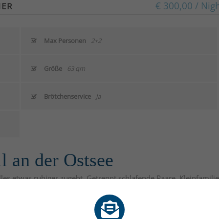
€ 300,00 / Nig
MER
Max Personen
2+2
Größe
63 qm
Brötchenservice
Ja
l an der Ostsee
les etwas ruhiger zugeht. Getrennt schlafende Paare, Kleinfamili
ohnung gern um das zusätzliche Kinderzimmer (dann 76
 machen, lässt sich diese Wohnung durch Verbindung mit
06 qm erweitern.