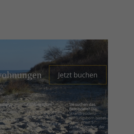
wohnungen
Jetzt buchen
sidenz
Kühlungsborn
Sie suchen das
Besondere?
Die
freundlich
Freizeitangebote im
Strandresidenz-
direkten Umfeld
Kühlungsborn bietet
r Allergiker
Ihnen einen 5-
Freizeitaktiviäten in
ür
Sterne-Komfort, der
Kühlungsborn
te
seinesgleichen