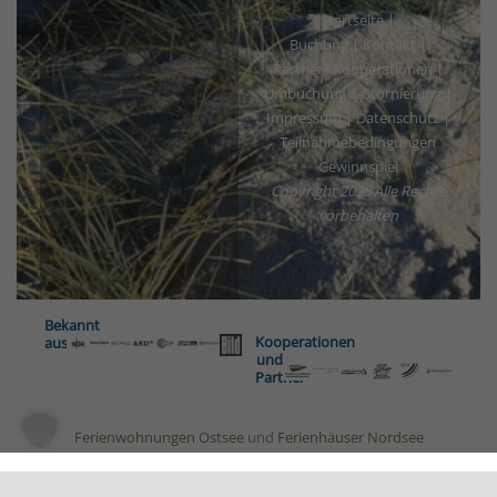
Startseite
|
Buchung
|
Kontakt
|
Partner&Kooperationen
|
Umbuchung & Stornierung
|
Impressum
|
Datenschutz
|
Teilnahmebedingungen
Gewinnspiel
Copyright
2026 Alle Rechte
vorbehalten
Bekannt
Kooperationen
aus
und
Partner
Ferienwohnungen Ostsee
und
Ferienhäuser Nordsee