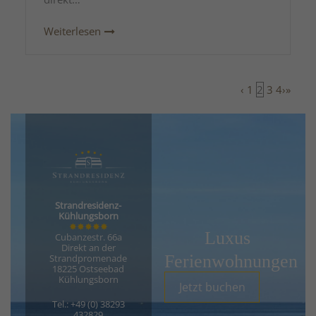
Weiterlesen
‹
1
2
3
4
›
»
Strandresidenz-
Kühlungsborn
✸✸✸✸✸
Luxus
Cubanzestr. 66a
Direkt an der
Ferienwohnungen
Strandpromenade
18225 Ostseebad
Kühlungsborn
Jetzt buchen
Tel.: +49 (0) 38293
432829