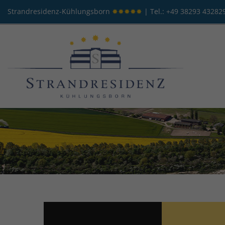
Strandresidenz-Kühlungsborn
✸✸✸✸✸
| Tel.:
+49 38293 43282