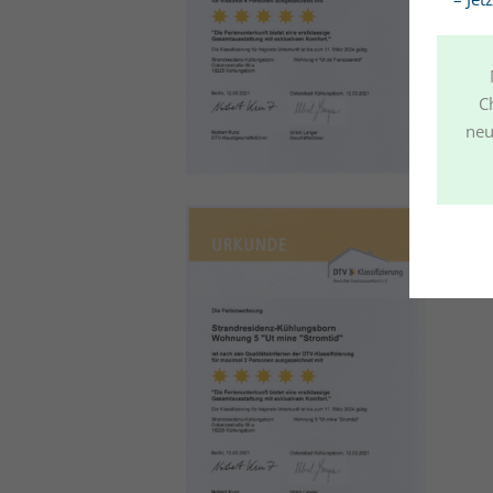
C
neu