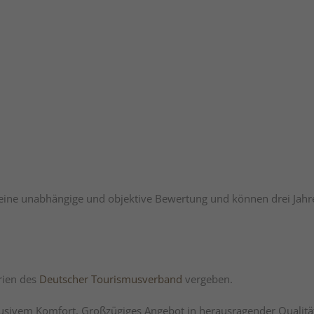
r eine unabhängige und objektive Bewertung und können drei Jahr
rien des
Deutscher Tourismusverband
vergeben.
lusivem Komfort. Großzügiges Angebot in herausragender Qualitä