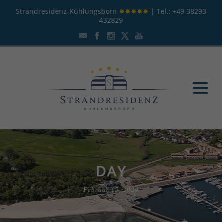
Strandresidenz-Kühlungsborn
✸✸✸✸✸
| Tel.:
+49 38293
432829
DAY
Februar 15, 2024