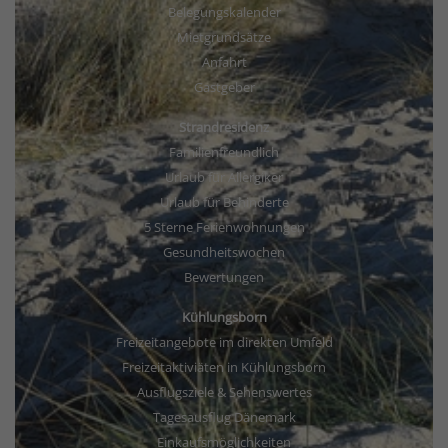
Belegungskalender
Mietgrundsätze
Anfahrt
Gastgeber
Strandresidenz
Familienfreundlich
Urlaub für Allergiker
Urlaub für Behinderte
5 Sterne Ferienwohnungen
Gesundheitswochen
Bewertungen
Kühlungsborn
Freizeitangebote im direkten Umfeld
Freizeitaktiviäten in Kühlungsborn
Ausflugsziele & Sehenswertes
Tagesausflug Dänemark
Einkaufsmöglichkeiten