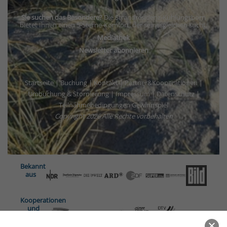
Sie suchen das Besondere?
Die Strandresidenz-Kühlungsborn
bietet Ihnen einen 5-Sterne-Komfort, der seinesgleichen sucht.
Mediathek
Newsletter abonnieren
Startseite
|
Buchung
|
Kontakt
|
Partner&Kooperationen
|
Umbuchung & Stornierung
|
Impressum
|
Datenschutz
|
Teilnahmebedingungen Gewinnspiel
Copyright
2026 Alle Rechte vorbehalten
Bekannt
aus
Kooperationen
und
Partner