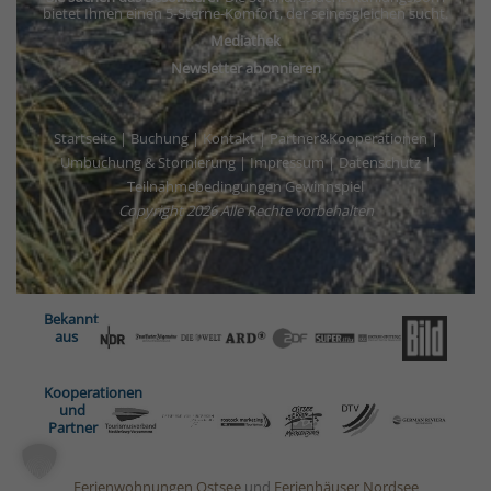
bietet Ihnen einen 5-Sterne-Komfort, der seinesgleichen sucht.
Mediathek
Newsletter abonnieren
Startseite
|
Buchung
|
Kontakt
|
Partner&Kooperationen
|
Umbuchung & Stornierung
|
Impressum
|
Datenschutz
|
Teilnahmebedingungen Gewinnspiel
Copyright
2026 Alle Rechte vorbehalten
Bekannt
aus
Kooperationen
und
Partner
Ferienwohnungen Ostsee
und
Ferienhäuser Nordsee