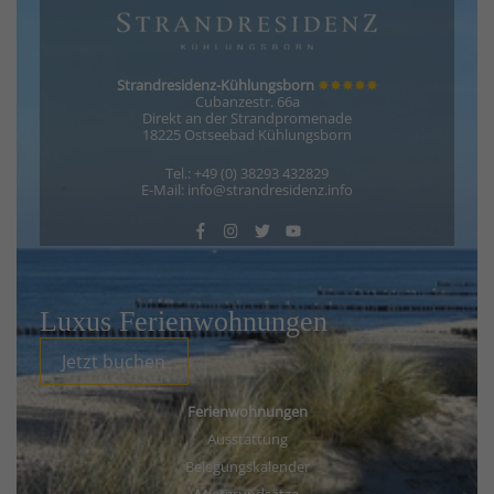
Strandresidenz-Kühlungsborn
✸✸✸✸✸
Cubanzestr. 66a
Direkt an der Strandpromenade
18225 Ostseebad Kühlungsborn
Tel.: +49 (0) 38293 432829
E-Mail: info@strandresidenz.info
Luxus Ferienwohnungen
Jetzt buchen
Ferienwohnungen
Ausstattung
Belegungskalender
Mietgrundsätze