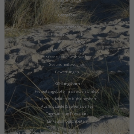
Anfahrt
Gastgeber
Strandresidenz
Familienfreundlich
Urlaub für Allergiker
Urlaub für Behinderte
5 Sterne Ferienwohnungen
Gesundheitswochen
Bewertungen
Kühlungsborn
Freizeitangebote im direkten Umfeld
Freizeitaktiviäten in Kühlungsborn
Ausflugsziele & Sehenswertes
Tagesausflug Dänemark
Einkaufsmöglichkeiten
Sie suchen das Besondere?
Die Strandresidenz-Kühlungsborn