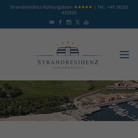
Strandresidenz-Kühlungsborn
✸✸✸✸✸
| Tel.:
+49 38293
432829