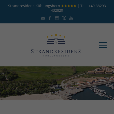
Strandresidenz-Kühlungsborn
✸✸✸✸✸
| Tel.:
+49 38293
432829