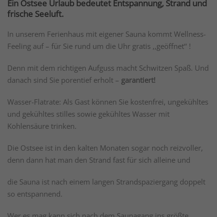
Ein Ostsee Urlaub bedeutet Entspannung, Strand und
frische Seeluft.
In unserem Ferienhaus mit eigener Sauna kommt Wellness-
Feeling auf – für Sie rund um die Uhr gratis ,,geöffnet‘‘ !
Denn mit dem richtigen Aufguss macht Schwitzen Spaß. Und
danach sind Sie porentief erholt –
garantiert!
Wasser-Flatrate: Als Gast können Sie kostenfrei, ungekühltes
und gekühltes stilles sowie gekühltes Wasser mit
Kohlensäure trinken.
Die Ostsee ist in den kalten Monaten sogar noch reizvoller,
denn dann hat man den Strand fast für sich alleine und
die Sauna ist nach einem langen Strandspaziergang doppelt
so entspannend.
Wer es mag kann sich nach dem Saunagang ins größte