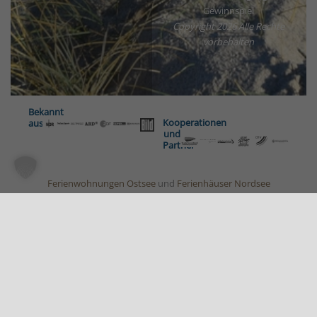
Gewinnspiel
Copyright
2026 Alle Rechte
vorbehalten
Bekannt
Kooperationen
aus
und
Partner
Ferienwohnungen Ostsee
und
Ferienhäuser Nordsee