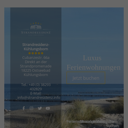
Strandresidenz-
Kühlungsborn
✸✸✸✸✸
Luxus
Cubanzestr. 66a
Direkt an der
Ferienwohnungen
Strandpromenade
18225 Ostseebad
Kühlungsborn
Jetzt buchen
Tel.: +49 (0) 38293
432829
E-Mail:
info@strandresidenz.info
Ferienwohnungen
Strandresidenz
Kühlungsborn
Sie
suchen